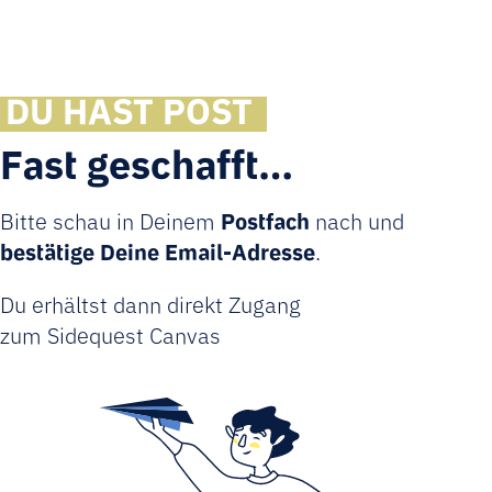
DU HAST POST
Fast geschafft…
Bit­te schau in Dei­nem
Post­fach
nach und
bestä­ti­ge Dei­ne Email-Adres­se
.
Du erhältst dann direkt Zugang
zum Side­quest Canvas