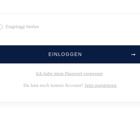
Ein­ge­loggt bleiben
EIN­LOG­GEN
Ich habe mein Pass­wort ver­ges­sen
Du hast noch kei­nen Account?
Jetzt regis­trie­ren