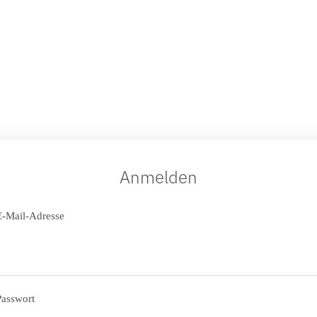
Anmel­den
E‑Mail-Adres­se
Passwort