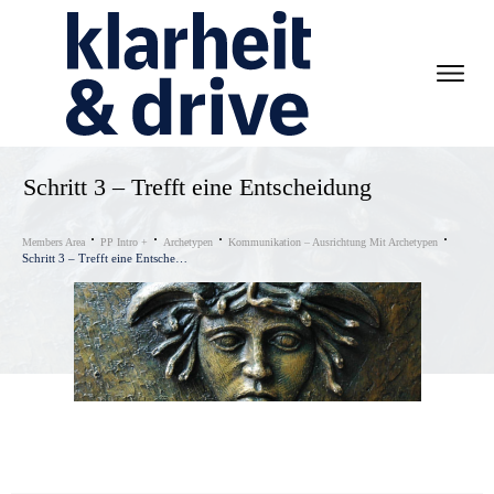
Schritt 3 – Trefft eine Entscheidung
Members Area
PP Intro +
Arche­ty­pen
Kom­mu­ni­ka­ti­on – Aus­rich­tung Mit Archetypen
Schritt 3 – Trefft eine Entscheidung